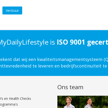
Verstuur
yDailyLifestyle is
ISO 9001 gecert
etekent dat wij een kwaliteits­management­systeem 
ttevredenheid te leveren en bedrijfscontinuïteit te
n
Ons team
’s en Health Checks
programma's