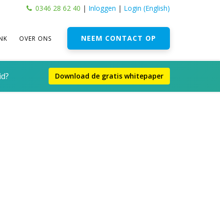
0346 28 62 40
|
Inloggen
|
Login (English)
NEEM CONTACT OP
NK
OVER ONS
id?
Download de gratis whitepaper