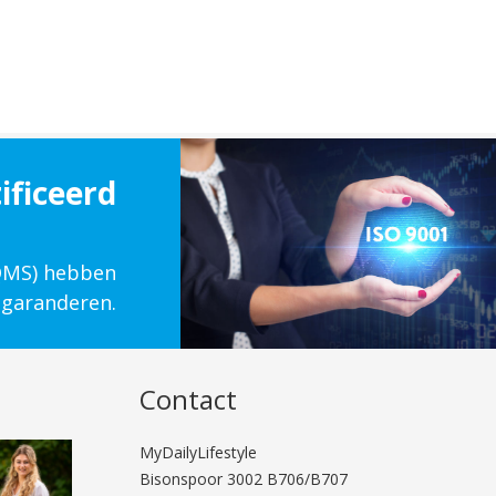
ificeerd
(QMS) hebben
 garanderen.
Contact
MyDailyLifestyle
Bisonspoor 3002 B706/B707