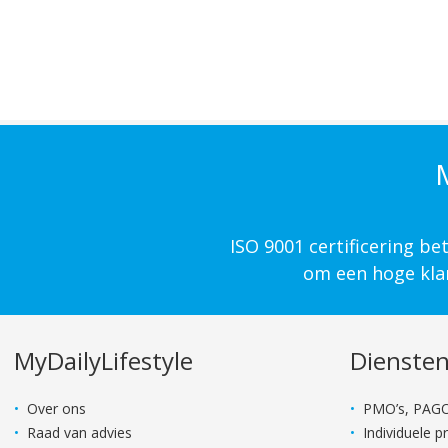
M
ISO 9001 certificering b
om een hoge klan
MyDailyLifestyle
Dienste
Over ons
PMO’s, PAGO
Raad van advies
Individuele 