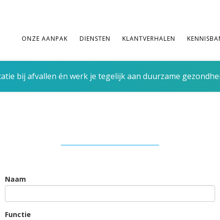
ONZE AANPAK
DIENSTEN
KLANTVERHALEN
KENNISBA
tie bij afvallen én werk je tegelijk aan duurzame gezondhe
Naam
Functie