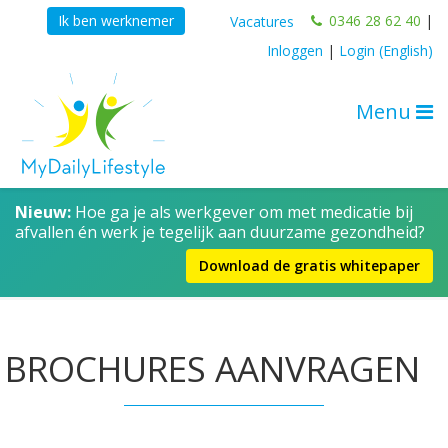
0346 28 62 40
|
Ik ben werknemer
Vacatures
Inloggen
|
Login (English)
Menu
Nieuw:
Hoe ga je als werkgever om met medicatie bij
afvallen én werk je tegelijk aan duurzame gezondheid?
Download de gratis whitepaper
BROCHURES AANVRAGEN