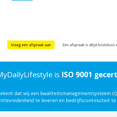
Vraag een afspraak aan
Een afspraak is altijd kosteloos e
yDailyLifestyle is
ISO 9001 gecert
etekent dat wij een kwaliteits­management­systeem 
ttevredenheid te leveren en bedrijfscontinuïteit te