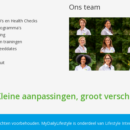
n
Ons team
’s en Health Checks
programma's
ing
 trainingen
peeddates
uit
leine aanpassingen, groot versch
rechten voorbehouden. MyDailyLifestyle is onderdeel van
Lifestyle Inte