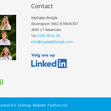
Contact
MyDailyLifestyle
Bisonspoor 3002 B706/B707
3605 LT Maarssen
0346 28 62 40
Tel:
info@mydailylifestyle.com
il
ractive B.V.
Sitemap
. Website:
Panthera BV