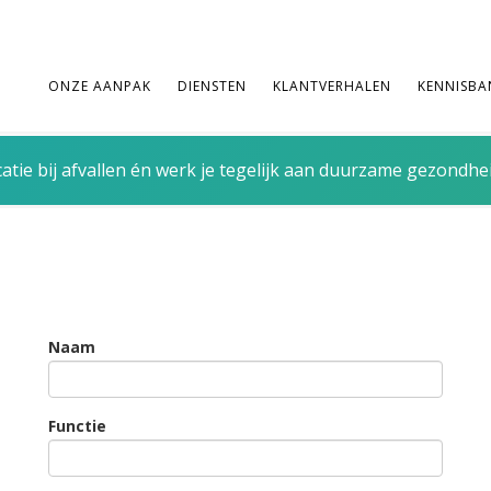
ONZE AANPAK
DIENSTEN
KLANTVERHALEN
KENNISBA
tie bij afvallen én werk je tegelijk aan duurzame gezondhe
Naam
Functie