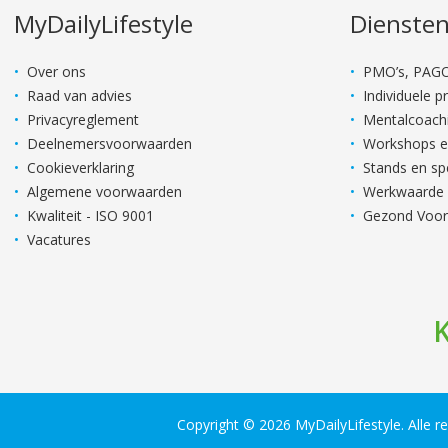
MyDailyLifestyle
Dienste
Over ons
PMO’s, PAGO
Raad van advies
Individuele 
Privacyreglement
Mentalcoach
Deelnemersvoorwaarden
Workshops en
Cookieverklaring
Stands en s
Algemene voorwaarden
Werkwaarde
Kwaliteit - ISO 9001
Gezond Voor
Vacatures
K
Copyright © 2026 MyDailyLifestyle. Alle 