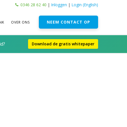
0346 28 62 40
|
Inloggen
|
Login (English)
NEEM CONTACT OP
NK
OVER ONS
id?
Download de gratis whitepaper