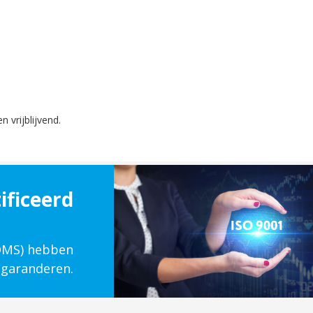
n vrijblijvend.
ificeerd
(QMS) hebben
 garanderen.