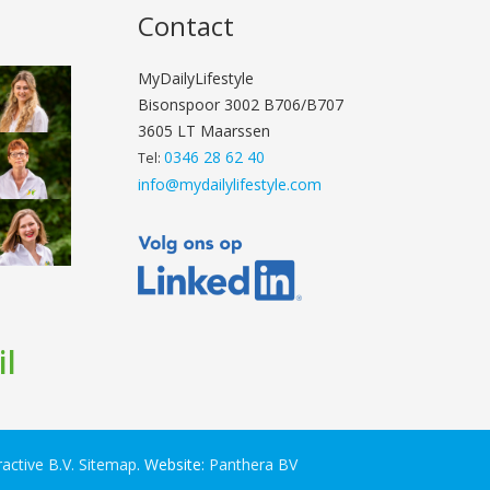
Contact
MyDailyLifestyle
Bisonspoor 3002 B706/B707
3605 LT Maarssen
0346 28 62 40
Tel:
info@mydailylifestyle.com
il
ractive B.V.
Sitemap
. Website:
Panthera BV