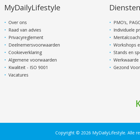
MyDailyLifestyle
Dienste
Over ons
PMO’s, PAGO
Raad van advies
Individuele 
Privacyreglement
Mentalcoach
Deelnemersvoorwaarden
Workshops en
Cookieverklaring
Stands en s
Algemene voorwaarden
Werkwaarde
Kwaliteit - ISO 9001
Gezond Voor
Vacatures
K
Copyright © 2026 MyDailyLifestyle. Alle 