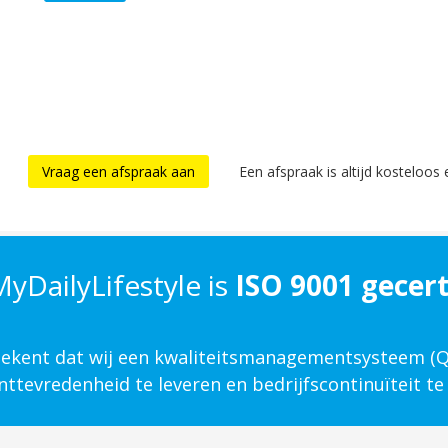
Vraag een afspraak aan
Een afspraak is altijd kosteloos e
yDailyLifestyle is
ISO 9001 gecert
etekent dat wij een kwaliteits­management­systeem 
ttevredenheid te leveren en bedrijfscontinuïteit te