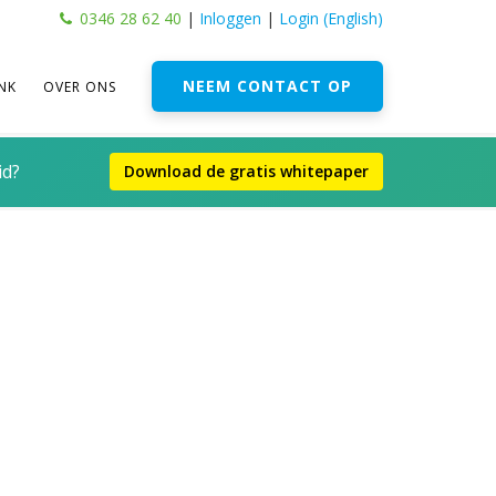
0346 28 62 40
|
Inloggen
|
Login (English)
NEEM CONTACT OP
NK
OVER ONS
id?
Download de gratis whitepaper