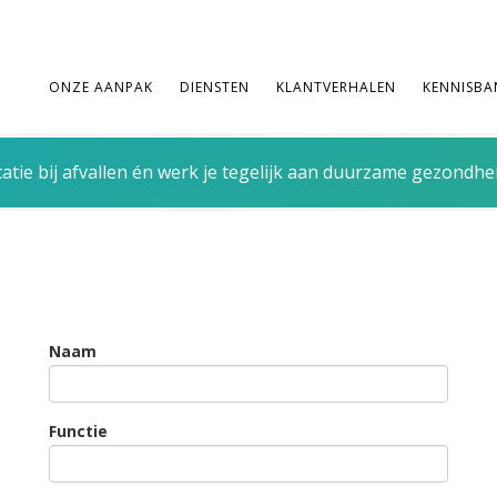
ONZE AANPAK
DIENSTEN
KLANTVERHALEN
KENNISBA
tie bij afvallen én werk je tegelijk aan duurzame gezondhe
Naam
Functie