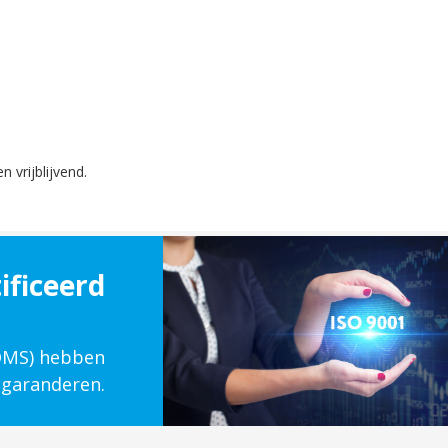
n vrijblijvend.
ificeerd
(QMS) hebben
 garanderen.