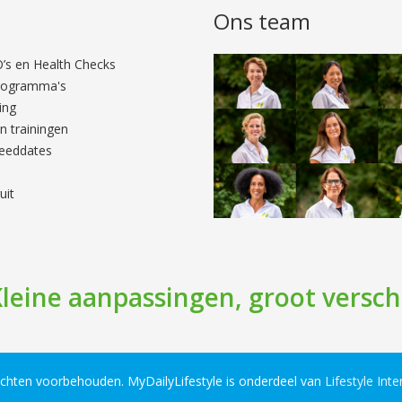
n
Ons team
’s en Health Checks
programma's
ing
 trainingen
peeddates
uit
leine aanpassingen, groot versch
rechten voorbehouden. MyDailyLifestyle is onderdeel van
Lifestyle Inte