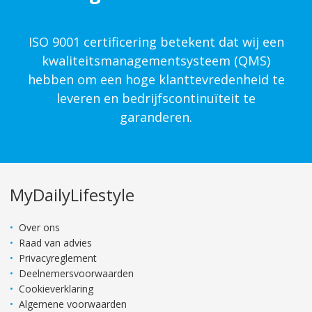
ISO 9001 certificering betekent dat wij een
kwaliteits­management­systeem (QMS)
hebben om een hoge klanttevredenheid te
leveren en bedrijfscontinuïteit te
garanderen.
MyDailyLifestyle
Over ons
Raad van advies
Privacyreglement
Deelnemersvoorwaarden
Cookieverklaring
Algemene voorwaarden