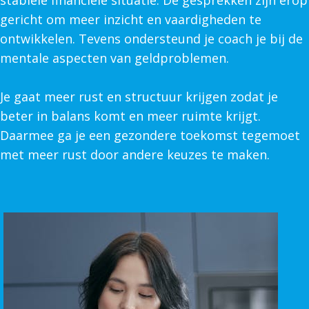
stabiele financiële situatie. De gesprekken zijn erop
gericht om meer inzicht en vaardigheden te
ontwikkelen. Tevens ondersteund je coach je bij de
mentale aspecten van geldproblemen.
Je gaat meer rust en structuur krijgen zodat je
beter in balans komt en meer ruimte krijgt.
Daarmee ga je een gezondere toekomst tegemoet
met meer rust door andere keuzes te maken.