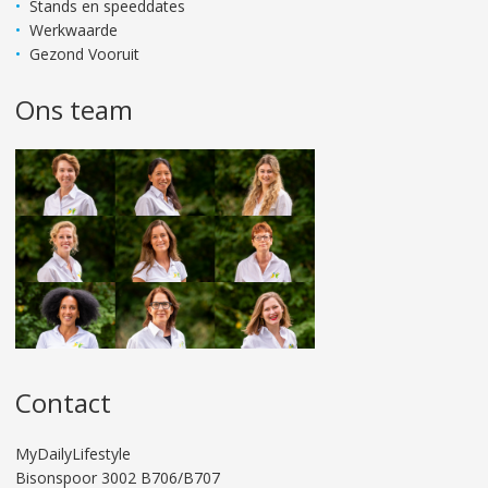
Stands en speeddates
Werkwaarde
Gezond Vooruit
Ons team
Contact
MyDailyLifestyle
Bisonspoor 3002 B706/B707