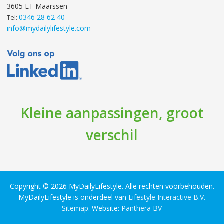
3605 LT Maarssen
0346 28 62 40
Tel:
info@mydailylifestyle.com
Kleine aanpassingen, groot
verschil
Copyright © 2026 MyDailyLifestyle. Alle rechten voorbehouden.
MyDailyLifestyle is onderdeel van
Lifestyle Interactive B.V.
Sitemap
. Website:
Panthera BV