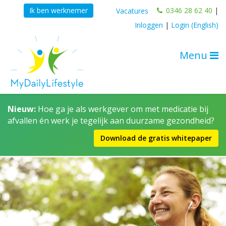
0346 28 62 40
|
Ik ben werknemer
Vacatures
Inloggen
|
Login (English)
Menu
Nieuw:
Hoe ga je als werkgever om met medicatie bij
afvallen én werk je tegelijk aan duurzame gezondheid?
Download de gratis whitepaper