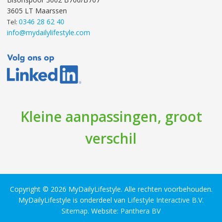
3605 LT Maarssen
0346 28 62 40
Tel:
info@mydailylifestyle.com
Kleine aanpassingen, groot
verschil
Copyright © 2026 MyDailyLifestyle. Alle rechten voorbehouden.
MyDailyLifestyle is onderdeel van
Lifestyle Interactive B.V.
Sitemap
. Website:
Panthera BV