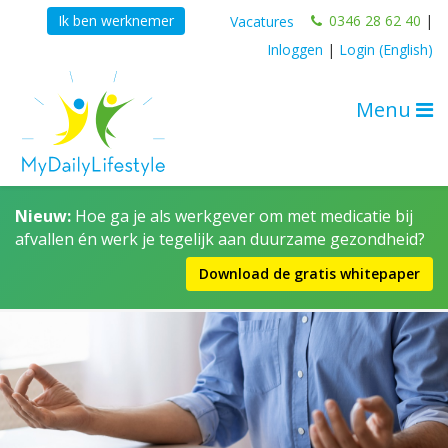
0346 28 62 40
|
Ik ben werknemer
Vacatures
Inloggen
|
Login (English)
Menu
Nieuw:
Hoe ga je als werkgever om met medicatie bij
afvallen én werk je tegelijk aan duurzame gezondheid?
Download de gratis whitepaper