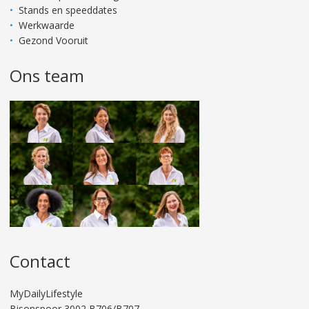
Stands en speeddates
Werkwaarde
Gezond Vooruit
Ons team
Contact
MyDailyLifestyle
Bisonspoor 3002 B706/B707