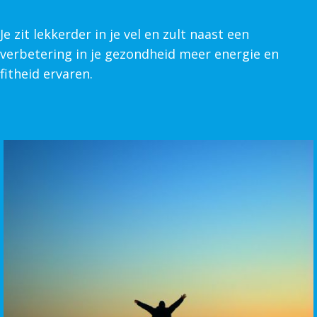
Je zit lekkerder in je vel en zult naast een
verbetering in je gezondheid meer energie en
fitheid ervaren.