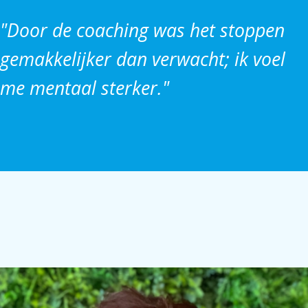
"Door de coaching was het stoppen
gemakkelijker dan verwacht; ik voel
me mentaal sterker."