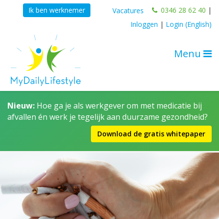
0346 28 62 40
|
Ik ben werknemer
Vacatures
Inloggen
|
Login (English)
Menu
Nieuw:
Hoe ga je als werkgever om met medicatie bij
afvallen én werk je tegelijk aan duurzame gezondheid?
Download de gratis whitepaper