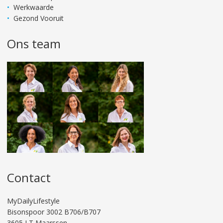
Werkwaarde
Gezond Vooruit
Ons team
Contact
MyDailyLifestyle
Bisonspoor 3002 B706/B707
3605 LT Maarssen