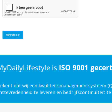
Verstuur
yDailyLifestyle is
ISO 9001 gecert
etekent dat wij een kwaliteits­management­systeem 
ttevredenheid te leveren en bedrijfscontinuïteit te