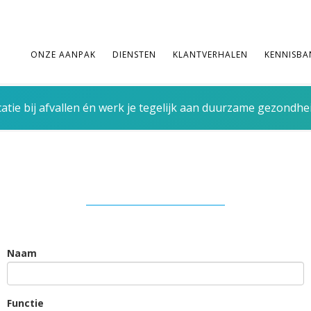
ONZE AANPAK
DIENSTEN
KLANTVERHALEN
KENNISBA
tie bij afvallen én werk je tegelijk aan duurzame gezondhe
Naam
Functie