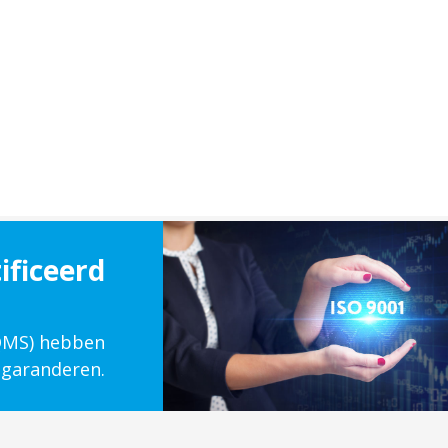
ificeerd
(QMS) hebben
 garanderen.