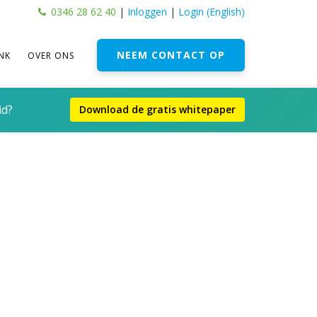
0346 28 62 40
|
Inloggen
|
Login (English)
NEEM CONTACT OP
NK
OVER ONS
id?
Download de gratis whitepaper