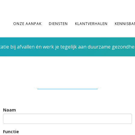
ONZE AANPAK
DIENSTEN
KLANTVERHALEN
KENNISBA
tie bij afvallen én werk je tegelijk aan duurzame gezondhe
Naam
Functie