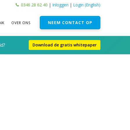
0346 28 62 40
|
Inloggen
|
Login (English)
NEEM CONTACT OP
NK
OVER ONS
id?
Download de gratis whitepaper