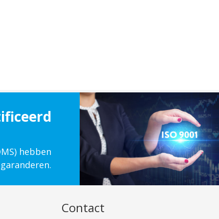
ificeerd
(QMS) hebben
 garanderen.
Contact