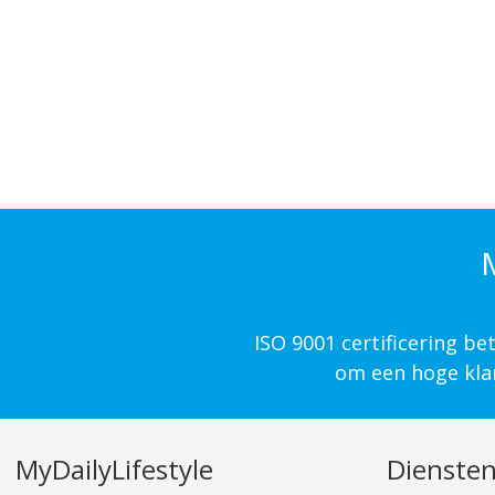
M
ISO 9001 certificering b
om een hoge klan
MyDailyLifestyle
Dienste