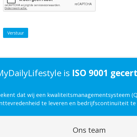
Verstuur
yDailyLifestyle is
ISO 9001 gecert
etekent dat wij een kwaliteits­management­systeem 
ttevredenheid te leveren en bedrijfscontinuïteit te
n
Ons team